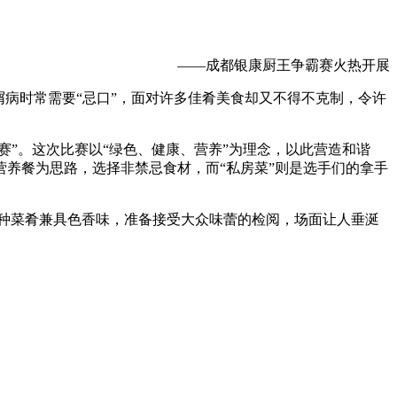
——成都银康厨王争霸赛火热开展
病时常需要“忌口”，面对许多佳肴美食却又不得不克制，令许
赛”。这次比赛以“绿色、健康、营养”为理念，以此营造和谐
食营养餐为思路，选择非禁忌食材，而“私房菜”则是选手们的拿手
各种菜肴兼具色香味，准备接受大众味蕾的检阅，场面让人垂涎